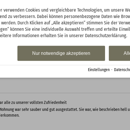
 angenehmer Aufenthalt
Lage der Wohnung in Oberstdorf ist toll zentral. Die Wohnung ist sehr sauber g
er verwenden Cookies und vergleichbare Technologien, um unsere We
ub benötigen. Sehr praktisch die vorhandene Tiefgarage. Verwaltung sehr freun
ufend zu verbessern. Dabei können personenbezogene Daten wie Bro
ne defekt). Wir haben uns sehr wohl gefühlt , gerne bei schönem Wetter auf d
t werden. Durch Klicken auf „Alle akzeptieren“ stimmen Sie der Verw
er kommen bei Bedarf.
ngen“ können Sie eine individuelle Auswahl treffen und erteilte Einwi
eitere Informationen erhalten Sie in unserer Datenschutzerklärung.
ehlt hier an NICHTS - sehr schön
Nur notwendige akzeptieren
All
ehlte an garniert in der Wohnung und an der Betreuung
Einstellungen
·
Datenschu
ar alle zu unserer vollsten Zufriedenheit
Wohnung war sehr sauber und gut ausgestattet. Sie war, wie beschrieben hell 
derkommen.