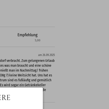
Empfehlung
5,00
am 26.09.2025
dorf verbracht. Zum gelungenen Urlaub
alles was man braucht und eine schöne
 genießt man im Nachmittag/ frühen
Wg 7) keine Weitsicht hat. Uns hat es
trum sind es fußläufig und gemütlich
 Es wird sogar ein Getränkekeller
rrn Jäckle für die zuvorkommende
ere