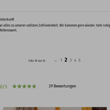
Unterkunft
ar alles zu unserer vollsten Zufriedenheit. Wir kommen gern wieder. Sehr ruhi
ehlenswert.
2
←
1
3
4
5
6 Bis 10 von 24
29 Bewertungen
.8/5