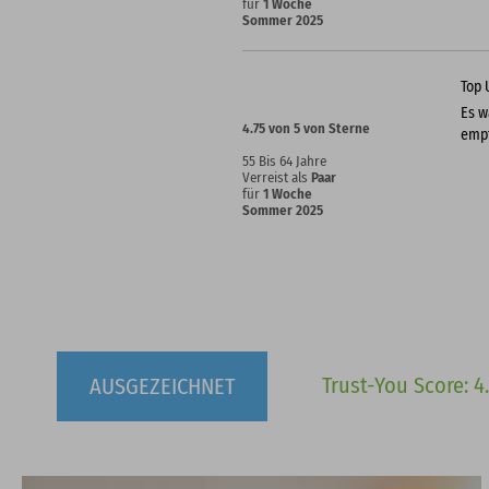
für
1 Woche
Sommer 2025
Top 
Es w
4.75 von 5 von Sterne
empf
55 Bis 64 Jahre
Verreist als
Paar
für
1 Woche
Sommer 2025
Trust-You Score: 4
AUSGEZEICHNET