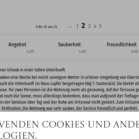
2
←
1
3
4
5
6 Bis 10 von 24
Angebot
Sauberkeit
Freundlichkeit
4,80
4,80
5,00
ner Urlaub in einer tollen Unterkunft
haben eine Woche bei meist sonnigem Wetter in schöner Umgebung von Oberst
auch die Unterkunft im Haus Lupfer beigetragen (Wg 7: Souterain). Sie bietet 
asse. Für zwei Personen ist die Wohnung mehr als geräumig. Auf der Terrasse
d noch die Sonne, muss allerdings bedenken, dass man aufgrund der Tieflage (
n der Genüsse über Tag und der Ruhe am Ortsrand nicht gestört. Zum Ortszen
 10 Minuten. Die Wohnung war sehr sauber, der Service freundlich und perfekt.
boten, mit überraschend günstigen Preisen. Vielen Dank an den Verwalter He
euung.
wenden Cookies und and
ogien.