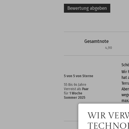
Bewertung abgeben
Gesamtnote
4,90
Schö
Wir 
5 von 5 von Sterne
hat 
Terr
55 Bis 64 Jahre
Aben
Verreist als
Paar
für
1 Woche
wege
Sommer 2025
max.
ange
Betr
Wir ver
Technol