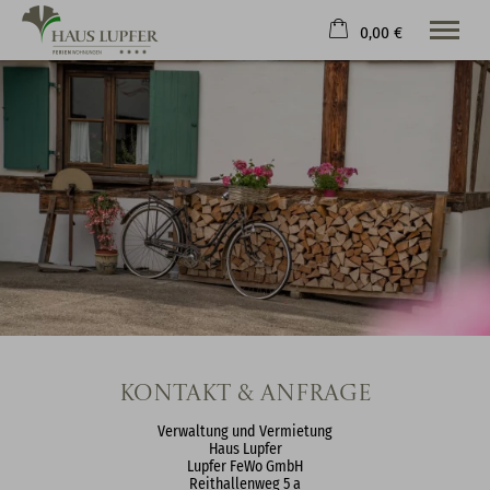
0,00 €
×
Warenkorb ist leer
Willkommen
Wohnen & Preise
Freizeit
Kontakt & Service
Tel.
+49 176 874 835 85
Kontakt & Anfrage
Verwaltung und Vermietung
Haus Lupfer
Lupfer FeWo GmbH
Reithallenweg 5 a