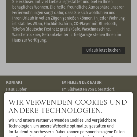
Sie exklusiv, mit viel Liebe ausgestattet und bieten Ihnen
behagliches Wohnen. Die helle, freundliche Atmosphäre unserer
Ferienwohnungen sorgt dafür, dass Sie sich wohlfühlen und
Ihren Urlaub in vollen Zügen genießen können. In jeder Wohnung
ist stabiles WLan, Flachbildschirm, CD-Player mit Bluetooth,
Telefon (deutsche Festnetz gratis) Safe. Waschmaschine,
Wäschetrockner, Getränkekeller u. Tiefgarage stehen Ihnen im
Haus zur Verfügung.
Urlaub jetzt buchen
KONTAKT
IM HERZEN DER NATUR
Haus Lupfer
Im Südwesten von Oberstdorf,
Lupfer FeWo GmbH
in ruhiger Lage steht unser
Reithallenweg 5 a
Haus Lupfer. Idealer
Wir verwenden Cookies und
87561 Oberstdorf
Ausgangspunkt für
DEUTSCHLAND
Wanderungen, Radtouren und
andere Technologien.
Mobil +49 176 87483585
Spaziergängen. Die
info@haus-lupfer-
Langlaufloipe liegt in der Nähe.
Wir und unsere Partner verwenden Cookies und vergleichbare
oberstdorf.de
Das Zentrum mit vielen
Technologien, um unsere Webseite optimal zu gestalten und
attraktiven
fortlaufend zu verbessern. Dabei können personenbezogene Daten
Einkaufsmöglichkeiten