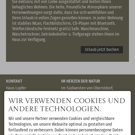
Sie exklusiv, mit viel Liebe ausgestattet und bieten Ihnen
behagliches Wohnen. Die helle, freundliche Atmosphäre unserer
Ferienwohnungen sorgt dafür, dass Sie sich wohlfühlen und
Ihren Urlaub in vollen Zügen genießen können. In jeder Wohnung
ist stabiles WLan, Flachbildschirm, CD-Player mit Bluetooth,
Telefon (deutsche Festnetz gratis) Safe. Waschmaschine,
Wäschetrockner, Getränkekeller u. Tiefgarage stehen Ihnen im
Haus zur Verfügung.
Urlaub jetzt buchen
KONTAKT
IM HERZEN DER NATUR
Haus Lupfer
Im Südwesten von Oberstdorf,
Lupfer FeWo GmbH
in ruhiger Lage steht unser
Reithallenweg 5 a
Haus Lupfer. Idealer
Wir verwenden Cookies und
87561 Oberstdorf
Ausgangspunkt für
DEUTSCHLAND
Wanderungen, Radtouren und
andere Technologien.
Mobil +49 176 87483585
Spaziergängen. Die
info@haus-lupfer-
Langlaufloipe liegt in der Nähe.
Wir und unsere Partner verwenden Cookies und vergleichbare
oberstdorf.de
Das Zentrum mit vielen
Technologien, um unsere Webseite optimal zu gestalten und
attraktiven
fortlaufend zu verbessern. Dabei können personenbezogene Daten
Einkaufsmöglichkeiten