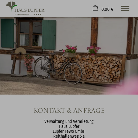
0,00 €
×
Warenkorb ist leer
Willkommen
Wohnen & Preise
Freizeit
Kontakt & Service
Tel.
+49 176 874 835 85
Kontakt & Anfrage
Verwaltung und Vermietung
Haus Lupfer
Lupfer FeWo GmbH
Reithallenweg 5 a