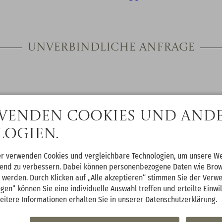
Unverbindliche Anfrage
wenden Cookies und and
Sie sind flexibel, oder hab
ogien.
Bis
An/Abreisezeiträume einzeln
in der Nachricht.
nen Urlaubstermin in der Nachricht fest
er verwenden Cookies und vergleichbare Technologien, um unsere We
Wer fährt mit in Urlaub? S
ufend zu verbessern. Dabei können personenbezogene Daten wie Bro
Zimmervergabe können in de
t werden. Durch Klicken auf „Alle akzeptieren“ stimmen Sie der Verw
icht
ngen“ können Sie eine individuelle Auswahl treffen und erteilte Einwi
Dieser Text soll uns helfen,
eitere Informationen erhalten Sie in unserer Datenschutzerklärung.
Vorstellungen beschreiben, 