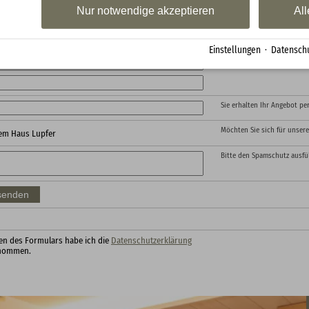
Nur notwendige akzeptieren
All
Gerne unterbreiten wir Ihne
Einstellungen
·
Datenschu
Sie erhalten Ihr Angebot per
Möchten Sie sich für unser
em Haus Lupfer
Bitte den Spamschutz ausfül
n des Formulars habe ich die
Datenschutzerklärung
enommen.