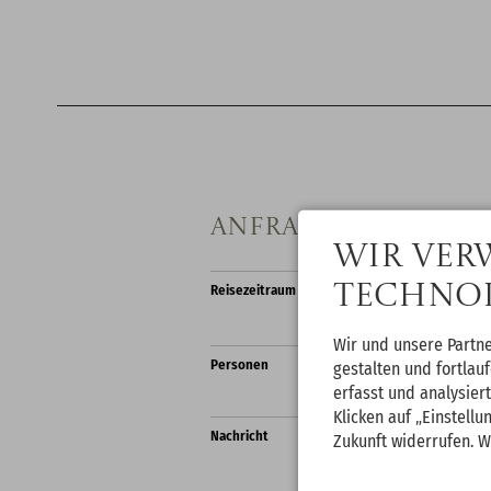
Anfrage
Wir ver
Technol
Reisezeitraum *
Ich lege mei
Wir und unsere Partn
Personen
gestalten und fortla
erfasst und analysier
Siehe Nachr
Klicken auf „Einstellu
Nachricht
Zukunft widerrufen. W